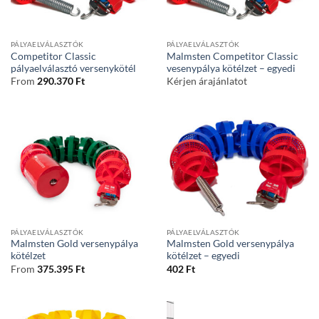
PÁLYAELVÁLASZTÓK
PÁLYAELVÁLASZTÓK
Competitor Classic
Malmsten Competitor Classic
pályaelválasztó versenykötél
vesenypálya kötélzet – egyedi
From
290.370
Ft
Kérjen árajánlatot
PÁLYAELVÁLASZTÓK
PÁLYAELVÁLASZTÓK
Malmsten Gold versenypálya
Malmsten Gold versenypálya
kötélzet
kötélzet – egyedi
From
375.395
Ft
402
Ft