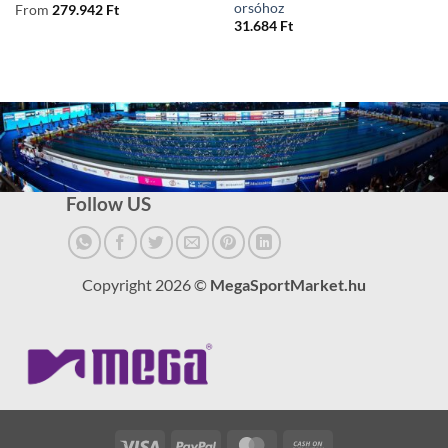
orsóhoz
From
279.942
Ft
31.684
Ft
Follow US
Copyright 2026 ©
MegaSportMarket.hu
Visa
PayPal
MasterCard
Cash