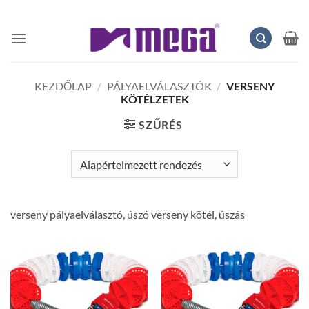
Skip
to
content
KEZDŐLAP
/
PÁLYAELVÁLASZTÓK
/
VERSENY
KÖTÉLZETEK
SZŰRÉS
verseny pályaelválasztó, úszó verseny kötél, úszás