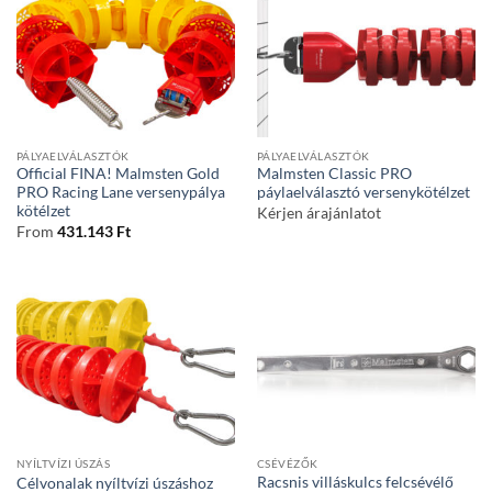
PÁLYAELVÁLASZTÓK
PÁLYAELVÁLASZTÓK
Official FINA! Malmsten Gold
Malmsten Classic PRO
PRO Racing Lane versenypálya
páylaelválasztó versenykötélzet
kötélzet
Kérjen árajánlatot
From
431.143
Ft
NYÍLTVÍZI ÚSZÁS
CSÉVÉZŐK
Racsnis villáskulcs felcsévélő
Célvonalak nyíltvízi úszáshoz