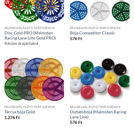
PÁLYAELVÁLASZTÓ TARTOZÉKOK
PÁLYAELVÁLASZTÓ TARTOZÉKOK
Disc Gold PRO (Malmsten
Bója Competitor Classic
Racing Lane Line Gold PRO)
576
Ft
Kérjen árajánlatot
PÁLYAELVÁLASZTÓ TARTOZÉKOK
PÁLYAELVÁLASZTÓ TARTOZÉKOK
Úsztatóbója (Malmsten Racing
Tárcsa bója Gold
Lane Line)
1.276
Ft
576
Ft