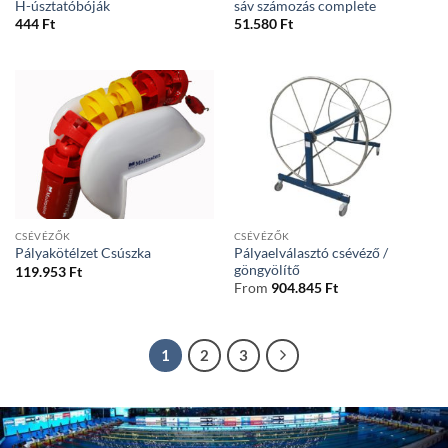
H-úsztatóbóják
sáv számozás complete
444
Ft
51.580
Ft
CSÉVÉZŐK
CSÉVÉZŐK
Pályaelválasztó csévéző /
Pályakötélzet Csúszka
göngyölítő
119.953
Ft
From
904.845
Ft
1
2
3