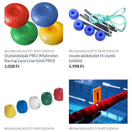
PÁLYAELVÁLASZTÓ TARTOZÉKOK
PÁLYAELVÁLASZTÓ TARTOZÉKOK
Úsztatóbóják PRO (Malmsten
összerakókészlet H-úszók
Racing Lane Line Gold PRO)
kötéllel
1.028
Ft
5.998
Ft
PÁLYAELVÁLASZTÓ TARTOZÉKOK
PÁLYAELVÁLASZTÓ TARTOZÉKOK