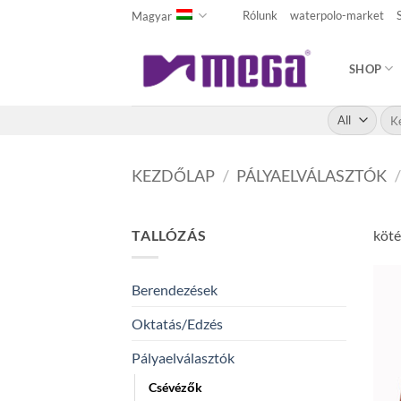
Skip
Rólunk
waterpolo-market
Magyar
to
content
SHOP
Kere
a
köv
KEZDŐLAP
/
PÁLYAELVÁLASZTÓK
/
TALLÓZÁS
köté
Berendezések
Oktatás/Edzés
Pályaelválasztók
Csévézők