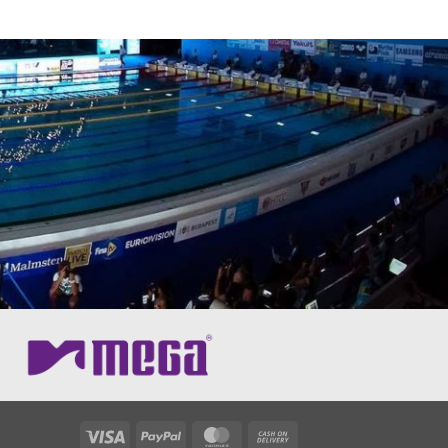
Visa
PayPal
MasterCard
Cash