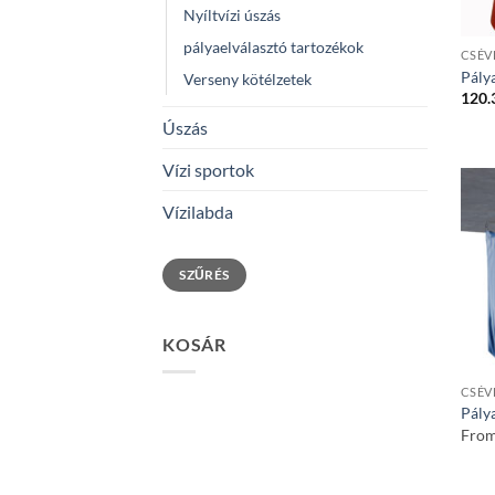
Nyíltvízi úszás
pályaelválasztó tartozékok
CSÉV
Pály
Verseny kötélzetek
120.
Úszás
Vízi sportok
Vízilabda
Min
Max
SZŰRÉS
ár
ár
KOSÁR
CSÉV
Pálya
Fro