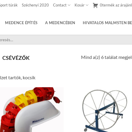
Sport túrák
Széchenyi 2020
Contact
Kosár
0termék az árajánl
MEDENCE ÉPÍTÉS
A MEDENCÉBEN
HIVATALOS MALMSTEN BE
sés
etkezőre:
Mind a(z) 6 találat megje
CSÉVÉZŐK
lzet tartók, kocsik