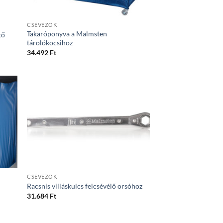
CSÉVÉZŐK
Takaróponyva a Malmsten
tő
tárolókocsihoz
34.492
Ft
CSÉVÉZŐK
Racsnis villáskulcs felcsévélő orsóhoz
31.684
Ft