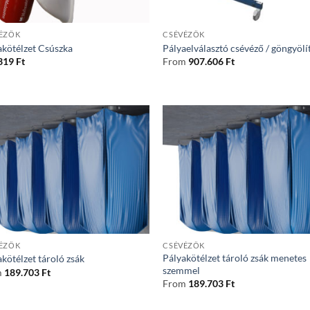
ÉZŐK
CSÉVÉZŐK
akötélzet Csúszka
Pályaelválasztó csévéző / göngyölí
319
Ft
From
907.606
Ft
ÉZŐK
CSÉVÉZŐK
Pályakötélzet tároló zsák menetes
kötélzet tároló zsák
szemmel
m
189.703
Ft
From
189.703
Ft