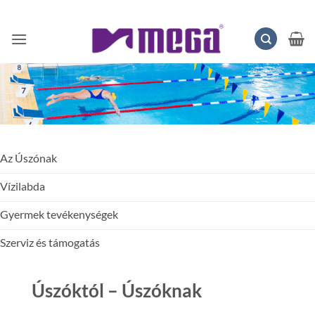
Skip
to
content
Az Úszónak
Vízilabda
Gyermek tevékenységek
Szerviz és támogatás
Úszóktól – Úszóknak