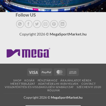
Follow US
Copyright 2026 ©
MegaSportMarket.hu
Visa
PayPal
MasterCard
Cash
On
SHOP
KOSÁR
PÉNZTÁRHOZ
ÁRAJÁNLATOT KÉREK
Delivery
MÉRETTÁBLÁZAT
ADATVÉDELMI IRÁNYELVEK
CONTACT
VISSZATÉRÍTÉSI ÉS VISSZAKÜLDÉSI SZABÁLYZAT
SZÉCHENYI 2020
RÓLUNK
Copyright 2026 ©
MegaSportMarket.hu