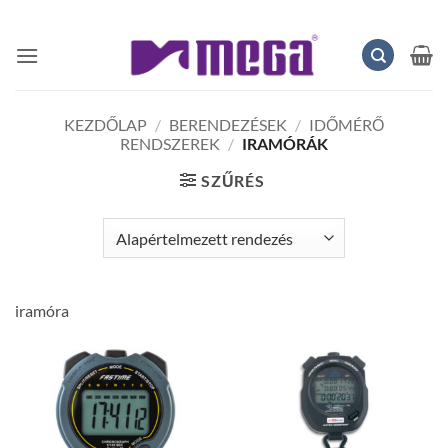
Skip
to
content
KEZDŐLAP
/
BERENDEZÉSEK
/
IDŐMÉRŐ
RENDSZEREK
/
IRAMÓRÁK
SZŰRÉS
iramóra