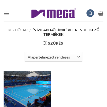
Skip
to
content
KEZDŐLAP
/
“VÍZILABDA” CÍMKÉVEL RENDELKEZŐ
TERMÉKEK
SZŰRÉS