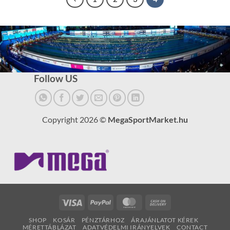
Follow US
Copyright 2026 ©
MegaSportMarket.hu
Visa
PayPal
MasterCard
Cash
On
SHOP
KOSÁR
PÉNZTÁRHOZ
ÁRAJÁNLATOT KÉREK
Delivery
MÉRETTÁBLÁZAT
ADATVÉDELMI IRÁNYELVEK
CONTACT