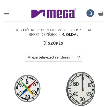
Skip
to
content
KEZDŐLAP
/
BERENDEZÉSEK
/
USZODAI
BERENDEZÉSEK
/
4. OLDAL
SZŰRÉS