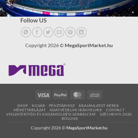
Follow US
Copyright 2026 ©
MegaSportMarket.hu
Visa
PayPal
MasterCard
Cash
On
SHOP
KOSÁR
PÉNZTÁRHOZ
ÁRAJÁNLATOT KÉREK
Delivery
MÉRETTÁBLÁZAT
ADATVÉDELMI IRÁNYELVEK
CONTACT
VISSZATÉRÍTÉSI ÉS VISSZAKÜLDÉSI SZABÁLYZAT
SZÉCHENYI 2020
RÓLUNK
Copyright 2026 ©
MegaSportMarket.hu