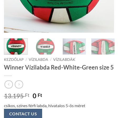
KEZDŐLAP
/
VÍZILABDA
/
VÍZILABDÁK
Winner Vízilabda Red-White-Green size 5
Original
Current
13.195
0
Ft
Ft
price
price
csíkos, színes férfi labda, hivatalos 5-ös méret
was:
is:
13.195 Ft.
0 Ft.
CONTACT US