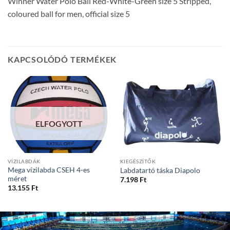
Winner Water Polo Ball Red-White-Green size 5 Stripped,
coloured ball for men, official size 5
KAPCSOLÓDÓ TERMÉKEK
ELFOGYOTT
VÍZILABDÁK
KIEGÉSZÍTŐK
Mega vízilabda CSEH 4-es
Labdatartó táska Diapolo
méret
7.198
Ft
13.155
Ft