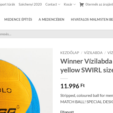
Sport túrák
Széchenyi 2020
Contact
Kosár
0termék az árajánl
MEDENCE ÉPÍTÉS
A MEDENCÉBEN
HIVATALOS MALMSTEN BE
sés
etkezőre:
KEZDŐLAP
/
VÍZILABDA
/
VÍ
Winner Vízilabda 
yellow SWIRL siz
11.996
Ft
Stripped, coloured ball for men, 
MATCH BALL! SPECIAL DESI
Elfogyott