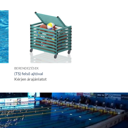
BERENDEZÉSEK
KIEGÉSZÍTŐK
(TS) felső ajtóval
Labdatartó táska Dia
Kérjen árajánlatot
7.198
Ft