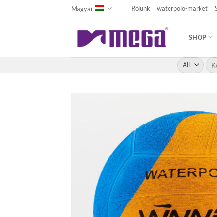
Skip
Rólunk
waterpolo-market
Magyar
to
content
SHOP
Kere
a
köv