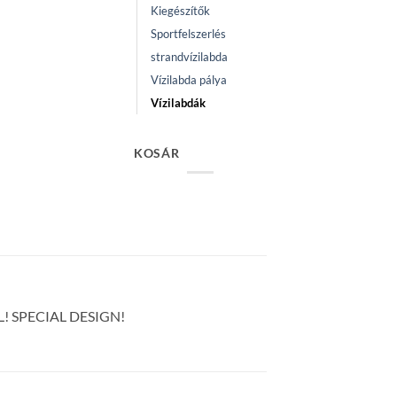
Kiegészítők
Sportfelszerlés
strandvízilabda
Vízilabda pálya
Vízilabdák
KOSÁR
BALL! SPECIAL DESIGN!