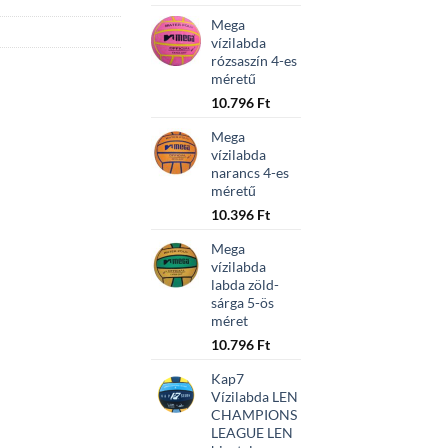
Mega
vízilabda
rózsaszín 4-es
méretű
10.796
Ft
Mega
vízilabda
narancs 4-es
méretű
10.396
Ft
Mega
vízilabda
labda zöld-
sárga 5-ös
méret
10.796
Ft
Kap7
Vízilabda LEN
CHAMPIONS
LEAGUE LEN