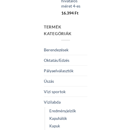
hivatalos
méret 4-es
16.394
Ft
TERMÉK
KATEGÓRIÁK
Berendezések
Oktatás/Edzés
Pályaelválasztók
Úszás
Vízi sportok
Vízilabda
Eredményjelzők
Kapuhálók
Kapuk