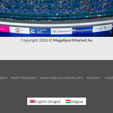
Copyright 2026 ©
MegaSportMarket.hu
ÉREK
MÉRETTÁBLÁZAT
ADATVÉDELMI IRÁNYELVEK
CONTACT
VISS
English
(
Angol
)
Magyar