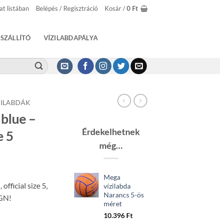
at listában
Belépés / Regisztráció
Kosár /
0
Ft
SZÁLLÍTÓ
VÍZILABDAPÁLYA
ZILABDÁK
blue –
Érdekelhetnek
e 5
még…
Mega
official size 5,
vízilabda
Narancs 5-ös
GN!
méret
10.396
Ft