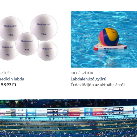
SZÍTŐK
KIEGÉSZÍTŐK
medicin labda
Labdalehúzó gyűrű
9.997
Ft
Érdeklődjön az aktuális árról