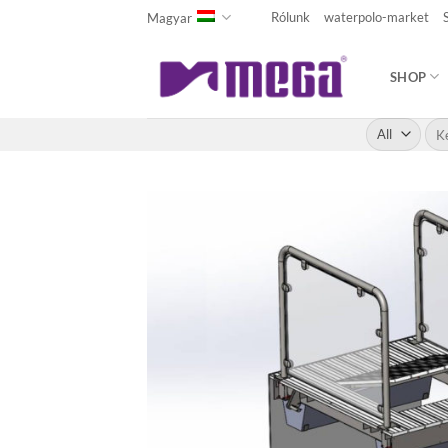
Skip
Rólunk
waterpolo-market
Magyar
to
content
SHOP
Kere
a
köv