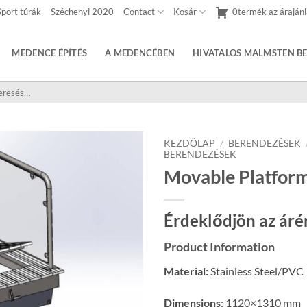
Sport túrák
Széchenyi 2020
Contact
Kosár
0termék az árajánl
MEDENCE ÉPÍTÉS
A MEDENCÉBEN
HIVATALOS MALMSTEN BE
sés
etkezőre:
KEZDŐLAP
/
BERENDEZÉSEK
BERENDEZÉSEK
Movable Platfor
Érdeklődjön az áré
Product Information
Material:
Stainless Steel/PVC
Dimensions
: 1120×1310 mm