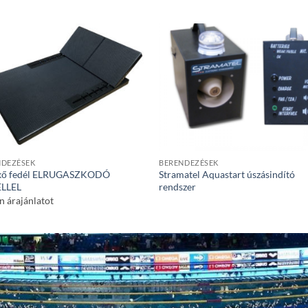
NDEZÉSEK
BERENDEZÉSEK
tkő fedél ELRUGASZKODÓ
Stramatel Aquastart úszásindító
LLEL
rendszer
n árajánlatot