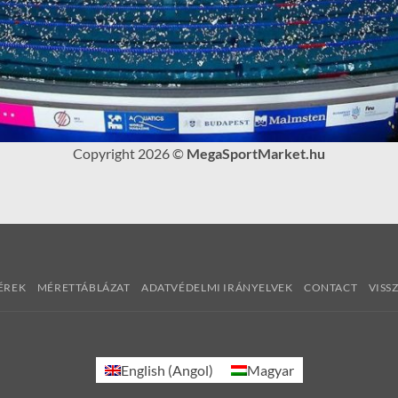
Copyright 2026 ©
MegaSportMarket.hu
ÉREK
MÉRETTÁBLÁZAT
ADATVÉDELMI IRÁNYELVEK
CONTACT
VISS
English
(
Angol
)
Magyar