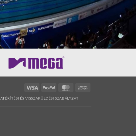
Visa
PayPal
MasterCard
Cash
On
ZATÉRÍTÉSI ÉS VISSZAKÜLDÉSI SZABÁLYZAT
Delivery