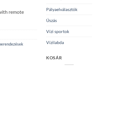
Pályaelválasztók
with remote
Úszás
Vízi sportok
Vízilabda
berendezések
KOSÁR