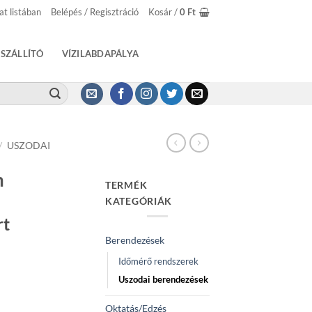
at listában
Belépés / Regisztráció
Kosár /
0
Ft
SZÁLLÍTÓ
VÍZILABDAPÁLYA
/
USZODAI
m
TERMÉK
KATEGÓRIÁK
rt
Berendezések
Időmérő rendszerek
Uszodai berendezések
Oktatás/Edzés