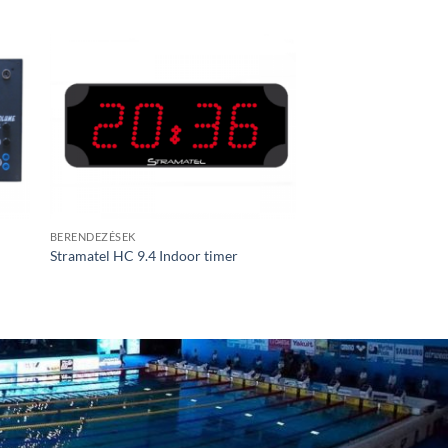
BERENDEZÉSEK
BERENDEZÉSEK
Stramatel HC 9.4 Indoor timer
Fali tartó – Pigeonho
Kérjen árajánlatot