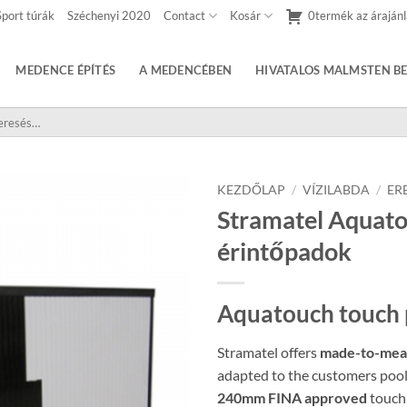
Sport túrák
Széchenyi 2020
Contact
Kosár
0termék az árajánl
MEDENCE ÉPÍTÉS
A MEDENCÉBEN
HIVATALOS MALMSTEN BE
sés
etkezőre:
KEZDŐLAP
/
VÍZILABDA
/
ER
Stramatel Aquat
érintőpadok
Aquatouch touch 
Stramatel offers
made-to-mea
adapted to the customers pool
240mm FINA approved
touch