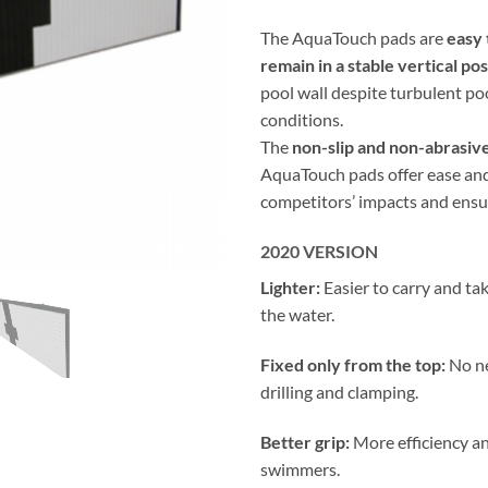
The AquaTouch pads are
easy 
remain in a stable vertical pos
pool wall despite turbulent po
conditions.
The
non-slip and non-abrasiv
AquaTouch pads offer ease an
competitors’ impacts and ensure
2020 VERSION
Lighter:
Easier to carry and tak
the water.
Fixed only from the top:
No ne
drilling and clamping.
Better grip:
More efficiency a
swimmers.