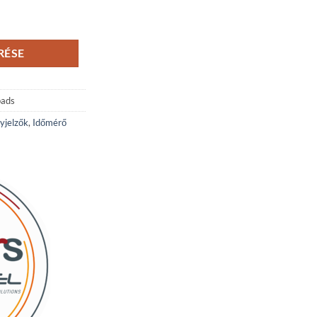
k mennyiség
RÉSE
pads
yjelzők
,
Időmérő