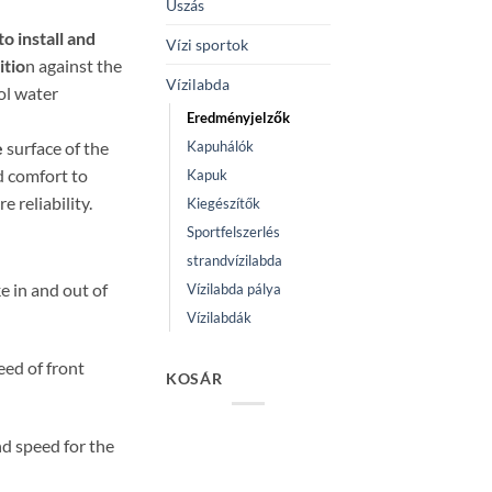
Úszás
to install and
Vízi sportok
itio
n against the
Vízilabda
ol water
Eredményjelzők
Kapuhálók
e
surface of the
d comfort to
Kapuk
 reliability.
Kiegészítők
Sportfelszerlés
strandvízilabda
e in and out of
Vízilabda pálya
Vízilabdák
ed of front
KOSÁR
nd speed for the