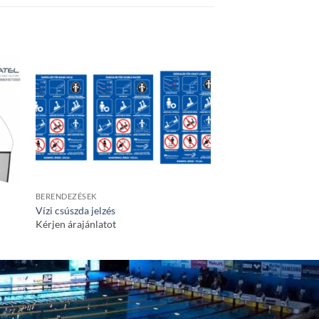
BERENDEZÉSEK
BERENDEZÉSEK
Vízi csúszda jelzés
Medence létra
Kérjen árajánlatot
Kérjen árajánlatot