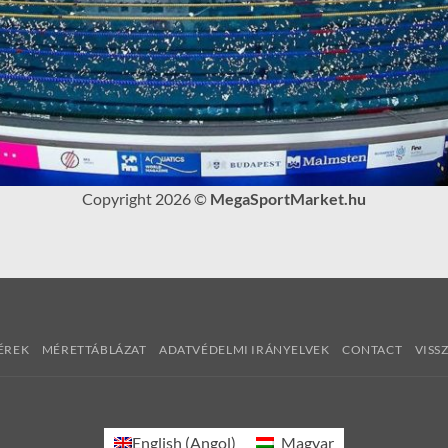
Copyright 2026 ©
MegaSportMarket.hu
ÉREK
MÉRETTÁBLÁZAT
ADATVÉDELMI IRÁNYELVEK
CONTACT
VISS
English
(
Angol
)
Magyar