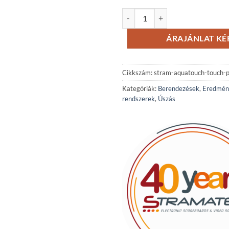
Stramatel Aquatouch érintőpado
ÁRAJÁNLAT KÉ
Cikkszám:
stram-aquatouch-touch-
Kategóriák:
Berendezések
,
Eredmén
rendszerek
,
Úszás