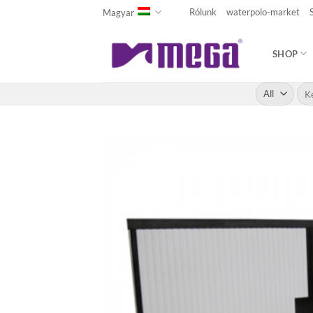
Skip
Rólunk
waterpolo-market
Magyar
to
content
SHOP
Kere
a
köv