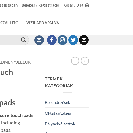
at listában
Belépés / Regisztráció
Kosár /
0
Ft
SZÁLLÍTÓ
VÍZILABDAPÁLYA
EDMÉNYJELZŐK
ouch
TERMÉK
KATEGÓRIÁK
pads
Berendezések
Oktatás/Edzés
sure touch pad
s
 including
Pályaelválasztók
 pads.