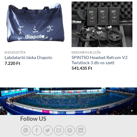
KIEGÉSZÍTŐK
EREDMÉNYJELZŐK
SPINTSO Headset Refcom V2
Labdatartó táska Diapolo
Twistlock 3 db-os szett
7.220
Ft
541.435
Ft
Follow US