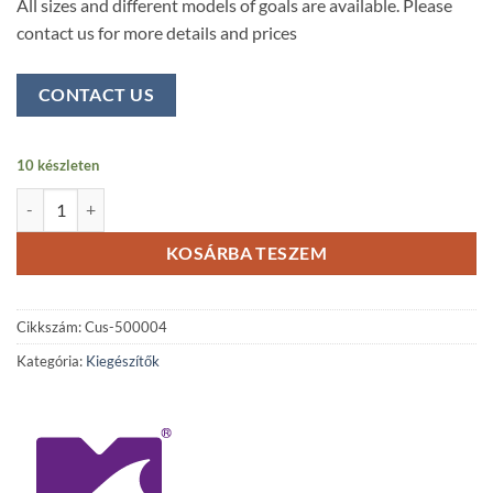
All sizes and different models of goals are available. Please
contact us for more details and prices
CONTACT US
10 készleten
Hungarian Magic - visszapattanó háló (Aktív fal) mennyiség
KOSÁRBA TESZEM
Cikkszám:
Cus-500004
Kategória:
Kiegészítők