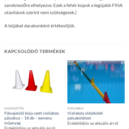
sarokmezőre elhelyezve. Ezek a fehér kúpok a legújabb FINA
utasítások szerint nem szükségesek.)
A bójákat darabonként értékesítjük.
KAPCSOLÓDÓ TERMÉKEK
KIEGÉSZÍTŐK
VÍZILABDA
Pályajelölő bója szett vízilabda
Vízilabda oldalkötél
pályához – 18 db – kemény
pályakötélzet
műanyag
Érdeklődjön az aktuális árról
Érdeklődjön az aktuális árról