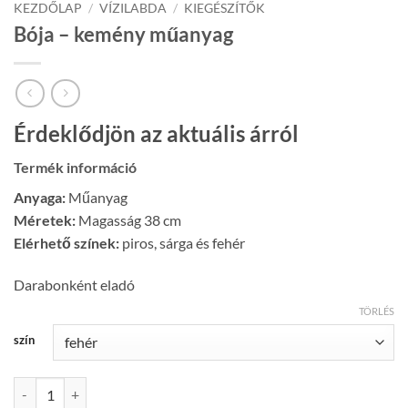
KEZDŐLAP
/
VÍZILABDA
/
KIEGÉSZÍTŐK
Bója – kemény műanyag
Érdeklődjön az aktuális árról
Termék információ
Anyaga:
Műanyag
Méretek:
Magasság 38 cm
Elérhető színek:
piros, sárga és fehér
Darabonként eladó
TÖRLÉS
szín
Bója - kemény műanyag mennyiség