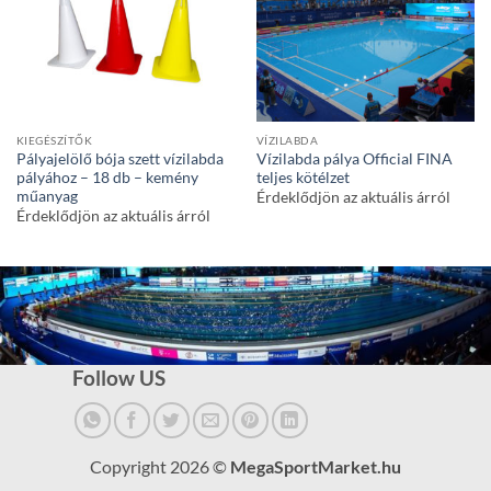
KIEGÉSZÍTŐK
VÍZILABDA
Pályajelölő bója szett vízilabda
Vízilabda pálya Official FINA
pályához – 18 db – kemény
teljes kötélzet
műanyag
Érdeklődjön az aktuális árról
Érdeklődjön az aktuális árról
Follow US
Copyright 2026 ©
MegaSportMarket.hu