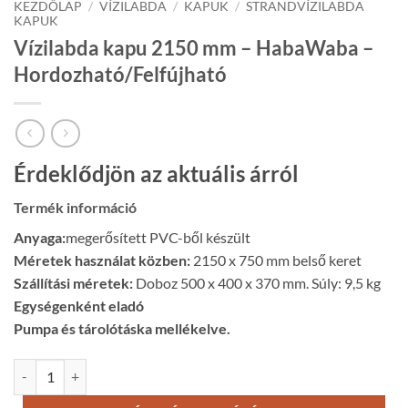
KEZDŐLAP
/
VÍZILABDA
/
KAPUK
/
STRANDVÍZILABDA
KAPUK
Vízilabda kapu 2150 mm – HabaWaba –
Hordozható/Felfújható
Érdeklődjön az aktuális árról
Termék információ
Anyaga:
megerősített PVC-ből készült
Méretek használat közben:
2150 x 750 mm belső keret
Szállítási méretek:
Doboz 500 x 400 x 370 mm. Súly: 9,5 kg
Egységenként eladó
Pumpa és tárolótáska mellékelve.
Vízilabda kapu 2150 mm - HabaWaba - Hordozható/Felfújható menny