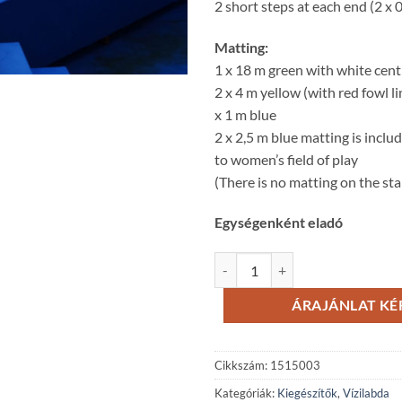
2 short steps at each end (2 x 
Matting:
1 x 18 m green with white cen
2 x 4 m yellow (with red fowl lin
x 1 m blue
2 x 2,5 m blue matting is inclu
to women’s field of play
(There is no matting on the sta
Egységenként eladó
Játékvezetői kifutó mennyiség
ÁRAJÁNLAT KÉ
Cikkszám:
1515003
Kategóriák:
Kiegészítők
,
Vízilabda