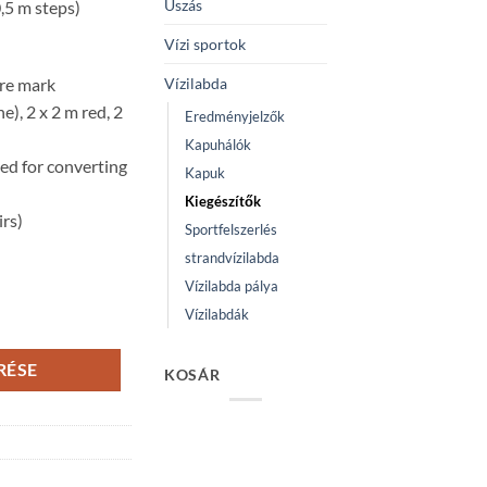
Úszás
0,5 m steps)
Vízi sportok
Vízilabda
tre mark
e), 2 x 2 m red, 2
Eredményjelzők
Kapuhálók
ded for converting
Kapuk
Kiegészítők
irs)
Sportfelszerlés
strandvízilabda
Vízilabda pálya
Vízilabdák
RÉSE
KOSÁR