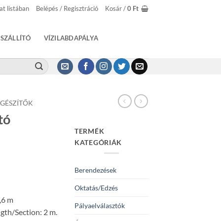
at listában
Belépés / Regisztráció
Kosár /
0
Ft
SZÁLLÍTÓ
VÍZILABDAPÁLYA
EGÉSZÍTŐK
tó
TERMÉK
KATEGÓRIÁK
Berendezések
Oktatás/Edzés
3,6 m
Pályaelválasztók
gth/Section: 2 m.