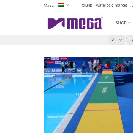
Skip
Rólunk
waterpolo-market
Magyar
to
content
SHOP
Kere
a
köv