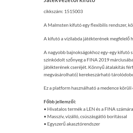
cikkszám: 1515003
A Malmsten kifutó egy flexibilis rendszer, k
A kifutó a vízilabda játékterének megfelelő 
A nagyobb bajnokságokhoz egy-egy kifutó szü
színkódolt szőnyeg a FINA 2019 márciusában h
játékterének cseréjét. Könnyű átalakítás férf
megvásárolható) kerekeszárható tárolódoboz
Ez a platform használható a medence körüli
Főbb jellemzői:
• Hivatalos termék a LEN és a FINA számár
• Masszív, vízálló, csúszásgátló borítással
• Egyszerű akasztórendszer