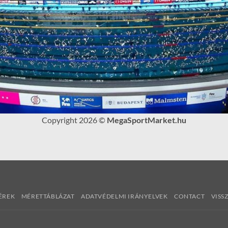
Copyright 2026 ©
MegaSportMarket.hu
ÉREK
MÉRETTÁBLÁZAT
ADATVÉDELMI IRÁNYELVEK
CONTACT
VISS