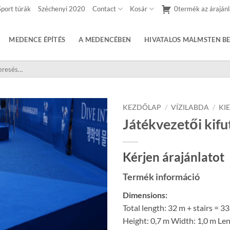
Sport túrák
Széchenyi 2020
Contact
Kosár
0termék az árajánl
MEDENCE ÉPÍTÉS
A MEDENCÉBEN
HIVATALOS MALMSTEN BE
sés
etkezőre:
KEZDŐLAP
/
VÍZILABDA
/
KI
Játékvezetői kifu
Kérjen árajánlatot
Termék információ
Dimensions:
Total length: 32 m + stairs = 3
Height: 0,7 m Width: 1,0 m Len