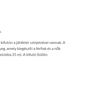
.
ifutón a játéktér színjelzései vannak. A
, amely kiegészíti a férfiak és a nők
zícióba 25 m). A kifutó (külön