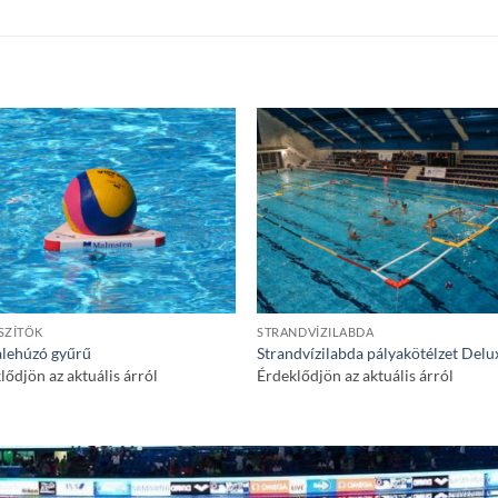
SZÍTŐK
STRANDVÍZILABDA
lehúzó gyűrű
Strandvízilabda pályakötélzet Delu
lődjön az aktuális árról
Érdeklődjön az aktuális árról