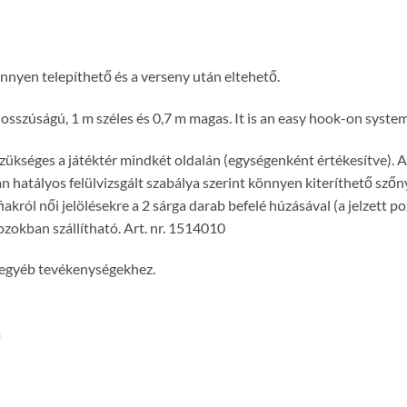
önnyen telepíthető és a verseny után eltehető.
hosszúságú, 1 m széles és 0,7 m magas. It is an easy hook-on system
kséges a játéktér mindkét oldalán (egységenként értékesítve). A k
atályos felülvizsgált szabálya szerint könnyen kiteríthető szőnyeg
iakról női jelölésekre a 2 sárga darab befelé húzásával (a jelzett po
okban szállítható. Art. nr. 1514010
 egyéb tevékenységekhez.
a