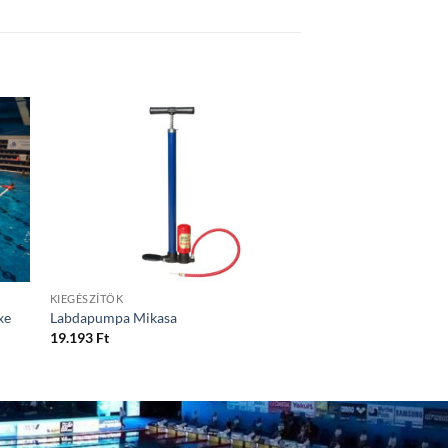
KIEGÉSZÍTŐK
KAPUK
Vízilabda kapu 2500
xe
Labdapumpa Mikasa
Hordozható/Felfújha
19.193
Ft
Érdeklődjön az aktuál