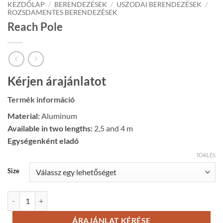
KEZDŐLAP
/
BERENDEZÉSEK
/
USZODAI BERENDEZÉSEK
/
ROZSDAMENTES BERENDEZÉSEK
Reach Pole
Kérjen árajánlatot
Termék információ
Material:
Aluminum
Available in two lengths:
2,5 and 4 m
Egységenként eladó
TÖRLÉS
Size
Reach Pole mennyiség
ÁRAJÁNLAT KÉRÉSE