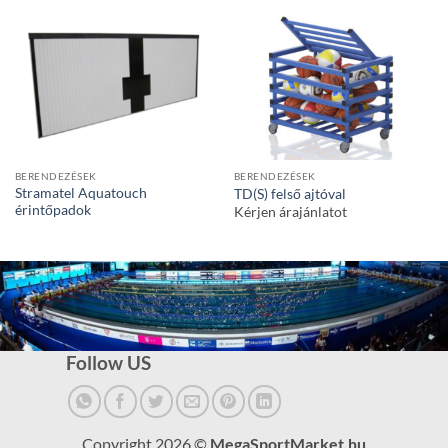
BERENDEZÉSEK
BERENDEZÉSEK
Stramatel Aquatouch
TD(S) felső ajtóval
érintőpadok
Kérjen árajánlatot
Follow US
Copyright 2026 ©
MegaSportMarket.hu