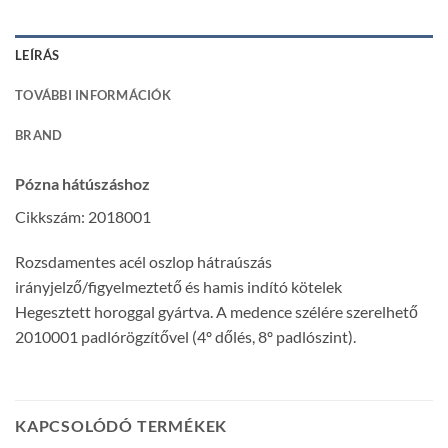
LEÍRÁS
TOVÁBBI INFORMÁCIÓK
BRAND
Pózna hátúszáshoz
Cikkszám: 2018001
Rozsdamentes acél oszlop hátraúszás
irányjelző/figyelmeztető és hamis indító kötelek
Hegesztett horoggal gyártva. A medence szélére szerelhető
2010001 padlórögzítővel (4º dőlés, 8º padlószint).
KAPCSOLÓDÓ TERMÉKEK