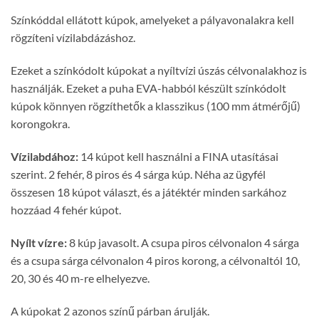
Színkóddal ellátott kúpok, amelyeket a pályavonalakra kell
rögzíteni vízilabdázáshoz.
Ezeket a színkódolt kúpokat a nyíltvízi úszás célvonalakhoz is
használják. Ezeket a puha EVA-habból készült színkódolt
kúpok könnyen rögzíthetők a klasszikus (100 mm átmérőjű)
korongokra.
Vízilabdához:
14 kúpot kell használni a FINA utasításai
szerint. 2 fehér, 8 piros és 4 sárga kúp. Néha az ügyfél
összesen 18 kúpot választ, és a játéktér minden sarkához
hozzáad 4 fehér kúpot.
Nyílt vízre:
8 kúp javasolt. A csupa piros célvonalon 4 sárga
és a csupa sárga célvonalon 4 piros korong, a célvonaltól 10,
20, 30 és 40 m-re elhelyezve.
A kúpokat 2 azonos színű párban árulják.