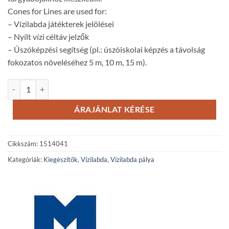
Cones for Lines are used for:
– Vízilabda játékterek jelölései
– Nyílt vízi céltáv jelzők
– Úszóképzési segítség (pl.: úszóiskolai képzés a távolság
fokozatos növeléséhez 5 m, 10 m, 15 m).
Jelölőbóják kötélzetekhez mennyiség
ÁRAJÁNLAT KÉRÉSE
Cikkszám:
1514041
Kategóriák:
Kiegészítők
,
Vízilabda
,
Vízilabda pálya