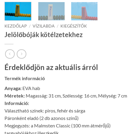
KEZDŐLAP
/
VÍZILABDA
/
KIEGÉSZÍTŐK
Jelölőbóják kötélzetekhez
Érdeklődjön az aktuális árról
Termék információ
Anyaga:
EVA hab
Méretek:
Magasság: 31 cm, Szélesség: 16 cm, Mélység: 7 cm
Információ:
Választható színek: piros, fehér és sárga
Páronként eladó (2 db azonos színű)
Megjegyzés: a Malmsten Classic (100 mm átmérőjű)
targyabójákhoz illeszkedik.